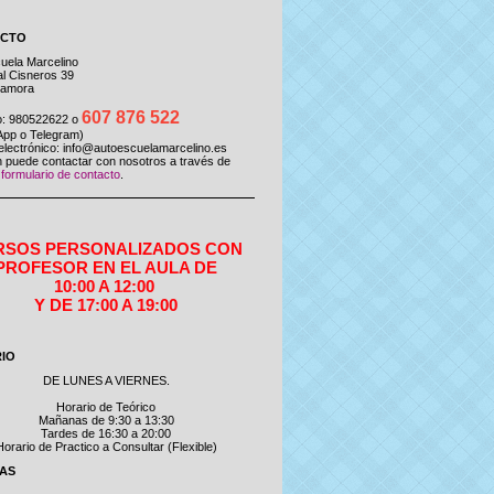
ACTO
uela Marcelino
l Cisneros 39
Zamora
607 876 522
o: 980522622 o
pp o Telegram)
electrónico:
info@autoescuelamarcelino.es
 puede contactar con nosotros a través de
o
formulario de contacto
.
RSOS PERSONALIZADOS CON
PROFESOR EN EL AULA DE
10:00 A 12:00
Y DE 17:00 A 19:00
IO
DE LUNES A VIERNES.
Horario de Teórico
Mañanas de 9:30 a 13:30
Tardes de 16:30 a 20:00
Horario de Practico a Consultar (Flexible)
IAS