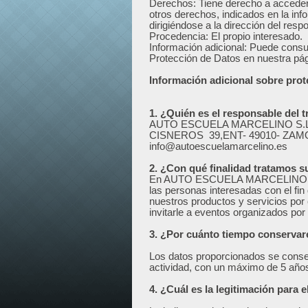
Derechos: Tiene derecho a acceder, 
otros derechos, indicados en la inf
dirigiéndose a la dirección del resp
Procedencia: El propio interesado.
Información adicional: Puede consul
Protección de Datos en nuestra pá
Información adicional sobre prot
1. ¿Quién es el responsable del 
AUTO ESCUELA MARCELINO S.L. 
CISNEROS 39,ENT- 49010- ZAMOR
info@autoescuelamarcelino.es
2. ¿Con qué finalidad tratamos 
En AUTO ESCUELA MARCELINO S.L. 
las personas interesadas con el fin
nuestros productos y servicios por 
invitarle a eventos organizados po
3. ¿Por cuánto tiempo conserva
Los datos proporcionados se conser
actividad, con un máximo de 5 año
4. ¿Cuál es la legitimación para 