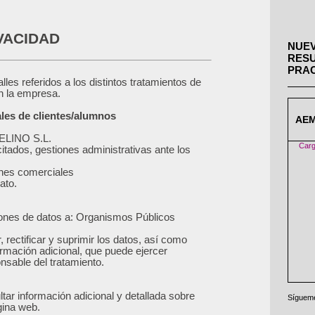
VACIDAD
NUEV
RESU
PRAC
lles referidos a los distintos tratamientos de
n la empresa.
les de clientes/alumnos
AE
ELINO S.L.
Carg
icitados, gestiones administrativas ante los
nes comerciales
ato.
iones de datos a: Organismos Públicos
rectificar y suprimir los datos, así como
ormación adicional, que puede ejercer
onsable del tratamiento.
tar información adicional y detallada sobre
Sígueme
gina web.