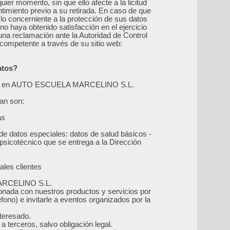
ier momento, sin que ello afecte a la licitud
timiento previo a su retirada. En caso de que
lo concerniente a la protección de sus datos
o haya obtenido satisfacción en el ejercicio
na reclamación ante la Autoridad de Control
competente a través de su sitio web:
atos?
mos en AUTO ESCUELA MARCELINO S.L.
tan son:
as
 de datos especiales: datos de salud básicos -
psicotécnico que se entrega a la Dirección
ales clientes
ARCELINO S.L.
cionada con nuestros productos y servicios por
éfono) e invitarle a eventos organizados por la
nteresado.
a terceros, salvo obligación legal.