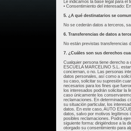
Le indicamos la base legal para el 
• Consentimiento del interesado: 
5. ¿A qué destinatarios se comu
No se cederán datos a terceros, sal
6. Transferencias de datos a terc
No están previstas transferencias d
7. ¿Cuáles son sus derechos cuan
Cualquier persona tiene derecho a
ESCUELA MARCELINO S.L. estamos
conciernan, o no. Las personas int
datos personales, así como a solicit
su caso, solicitar su supresión cua
necesarios para los fines que fuer
los interesados podrán solicitar la 
caso únicamente los conservaremos 
reclamaciones. En determinadas ci
su situación particular, los intere
datos. En este caso, AUTO ESCUE
datos, salvo por motivos legítimos i
posibles reclamaciones. Podrá ejer
siguiente forma: dirigiéndose a la d
otorgado su consentimiento para alg