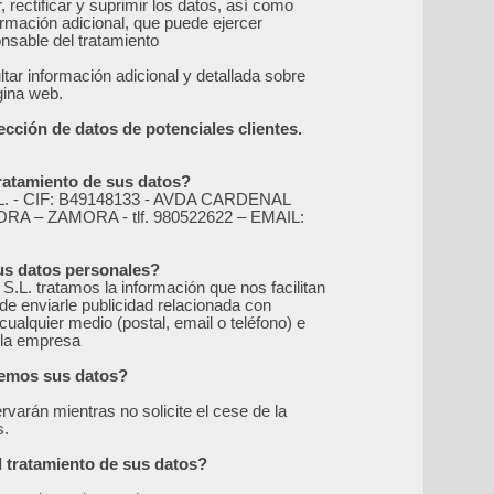
rectificar y suprimir los datos, así como
ormación adicional, que puede ejercer
onsable del tratamiento
tar información adicional y detallada sobre
gina web.
ección de datos de potenciales clientes.
tratamiento de sus datos?
- CIF: B49148133 - AVDA CARDENAL
A – ZAMORA - tlf. 980522622 – EMAIL:
sus datos personales?
tratamos la información que nos facilitan
 de enviarle publicidad relacionada con
cualquier medio (postal, email o teléfono) e
r la empresa
remos sus datos?
varán mientras no solicite el cese de la
s.
el tratamiento de sus datos?