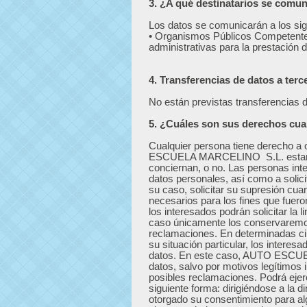
3. ¿A qué destinatarios se comu
Los datos se comunicarán a los sigu
• Organismos Públicos Competentes
administrativas para la prestación d
4. Transferencias de datos a terc
No están previstas transferencias d
5. ¿Cuáles son sus derechos cuan
Cualquier persona tiene derecho a
ESCUELA MARCELINO S.L. estamos
conciernan, o no. Las personas int
datos personales, así como a solicit
su caso, solicitar su supresión cua
necesarios para los fines que fuer
los interesados podrán solicitar la 
caso únicamente los conservaremos 
reclamaciones. En determinadas ci
su situación particular, los intere
datos. En este caso, AUTO ESCUE
datos, salvo por motivos legítimos i
posibles reclamaciones. Podrá ejer
siguiente forma: dirigiéndose a la d
otorgado su consentimiento para alg