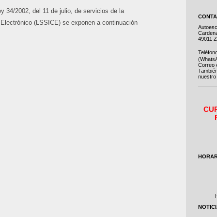
y 34/2002, del 11 de julio, de servicios de la
CONT
 Electrónico (LSSICE) se exponen a continuación
Autoesc
Cardena
49011 
Teléfon
(WhatsA
Correo 
También
nuestr
CU
HORAR
NOTIC